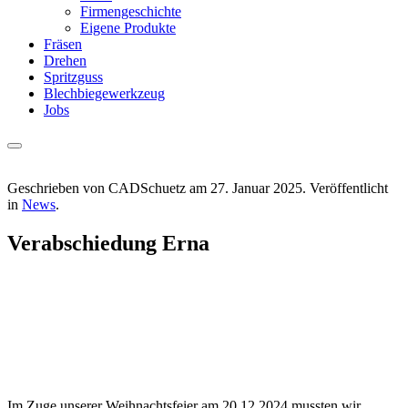
Firmengeschichte
Eigene Produkte
Fräsen
Drehen
Spritzguss
Blechbiegewerkzeug
Jobs
Geschrieben von CADSchuetz am
27. Januar 2025
. Veröffentlicht
in
News
.
Verabschiedung Erna
Im Zuge unserer Weihnachtsfeier am 20.12.2024 mussten wir